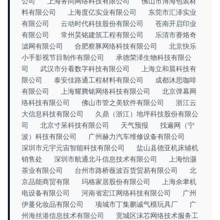
公司
上海务间网络科技有限公司
佛山市博海包装材
料有限公司
上海度亿实业有限公司
东莞市汇泽实业
有限公司
云动时代科技股份有限公司
苍南开启印业
有限公司
常州昊铭建筑工程有限公司
乐清市赛烙奇
滤网有限公司
合肥察豚网络科技有限公司
北京快乐
小手影视节目制作有限公司
承德荣泽生物科技有限公
司
武汉市分看数字科技有限公司
上海立和晨科技有
限公司
泰安佳路通工程材料有限公司
成都沐思咖啡
有限公司
上海耀腾铭网络科技有限公司
北京弹幕网
络科技有限公司
佛山市管之美软件有限公司
浙江云
大信息科技有限公司
久鼎（浙江）地坪科技股份有限公
司
北京寸呆科技有限公司
天气预报
找遍网（宁
波）科技有限公司
广州赫力汽车维修设备有限公司
深圳市元宇元宙智能科技有限公司
盐山县德亚机床辅机
销售处
深圳市航通北斗信息技术有限公司
上海怡灏
茶业有限公司
台州市路桥薇波百货贸易有限公司
北
京品能商贸有限
玛格家居股份有限公司
上海佘聿机
电设备有限公司
河南省宏江网络科技有限公司
广州
伊蔓化妆品有限公司
项城市丁集鹏诚气模玩具厂
广
州海丝港信息技术有限公司
宽城区沫芯网络技术服务工