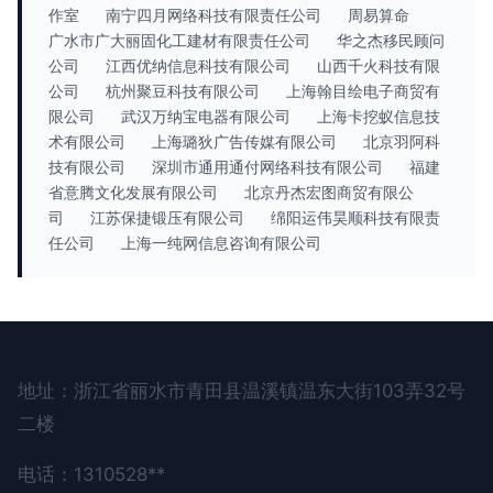
作室
南宁四月网络科技有限责任公司
周易算命
广水市广大丽固化工建材有限责任公司
华之杰移民顾问
公司
江西优纳信息科技有限公司
山西千火科技有限
公司
杭州聚豆科技有限公司
上海翰目绘电子商贸有
限公司
武汉万纳宝电器有限公司
上海卡挖蚁信息技
术有限公司
上海璐狄广告传媒有限公司
北京羽阿科
技有限公司
深圳市通用通付网络科技有限公司
福建
省意腾文化发展有限公司
北京丹杰宏图商贸有限公
司
江苏保捷锻压有限公司
绵阳运伟昊顺科技有限责
任公司
上海一纯网信息咨询有限公司
地址：浙江省丽水市青田县温溪镇温东大街103弄32号
二楼
电话：1310528**